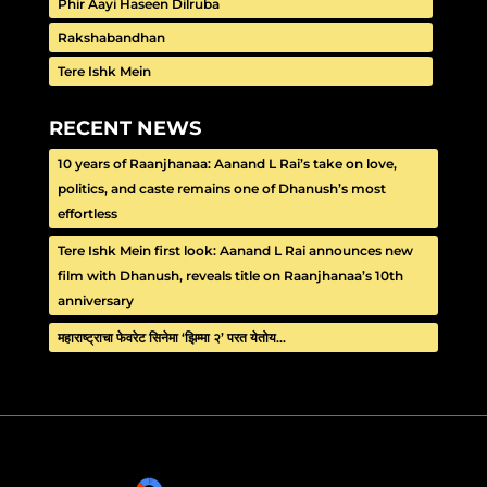
Phir Aayi Haseen Dilruba
Rakshabandhan
Tere Ishk Mein
RECENT NEWS
10 years of Raanjhanaa: Aanand L Rai’s take on love,
politics, and caste remains one of Dhanush’s most
effortless
Tere Ishk Mein first look: Aanand L Rai announces new
film with Dhanush, reveals title on Raanjhanaa’s 10th
anniversary
महाराष्ट्राचा फेवरेट सिनेमा ‘झिम्मा २’ परत येतोय…