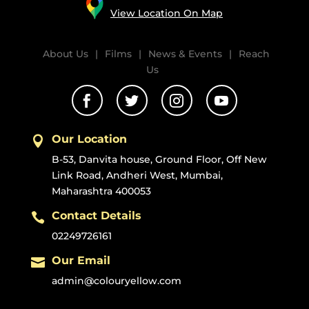
View Location On Map
About Us
|
Films
|
News & Events
|
Reach
Us




Our Location

B-53, Danvita house, Ground Floor, Off New
Link Road, Andheri West, Mumbai,
Maharashtra 400053
Contact Details

02249726161
Our Email

admin@colouryellow.com