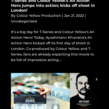
T-Series and Colour Yellow’s An Action
Hero jumps into action; kicks off shoot in
London!
By
Colour Yellow Production
|
Jan 21, 2022
|
Uncategorized
It’s a big day for T-Series and Colour Yellow’s An
Action Hero! Today, Ayushmann Khurrana’s An
Action Hero kicked off its first day of shoot in
London. Co-produced by Colour Yellow and T-
Series, fans are already expecting this movie to
be full of impressive acting....