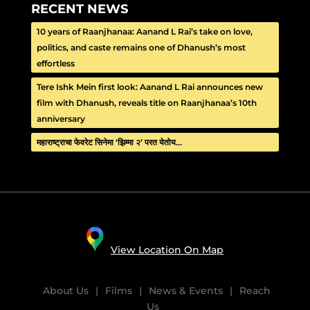
RECENT NEWS
10 years of Raanjhanaa: Aanand L Rai’s take on love,
politics, and caste remains one of Dhanush’s most
effortless
Tere Ishk Mein first look: Aanand L Rai announces new
film with Dhanush, reveals title on Raanjhanaa’s 10th
anniversary
महाराष्ट्राचा फेवरेट सिनेमा ‘झिम्मा २’ परत येतोय…
View Location On Map
About Us
|
Films
|
News & Events
|
Reach
Us